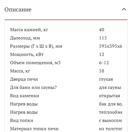
Описание
Масса камней, кг
40
Дымоход, мм
115
Размеры (Г х Ш х В), мм
595х395х685
Мощность, кВт
12
Объем помещения, м3
6-12
Масса, кг
58
Дверца печи
глухая
Для бани или сауны?
для сауны
Вид каменки
открытая
Нагрев воды
бак для воды (
Нагрев воды
теплообменник
Вид топки
с выносом
Материал топки печи
из толстостен