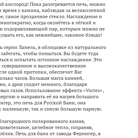
ый кислород! Пока разогревается печь, можно
и время у камина, наблюдая за великолепной
ое, самое прозрачное стекло. Наслаждение и
 многократно, когда окунётесь в лёгкий и
и оздоравливающий пар, которым можно не
вкушать его, как нежнейшее, лакомое блюдо!
чь серии Ламель, в облицовке из натурального
 забегать, чтобы помыться. Вы будете туда
ться и испытать истинное наслаждение. Эти
й совершенное и высококачественное
осле одной протопки, обеспечит Вас
лько часов. Большая масса камней,
но, а дров уходит немного, благодаря
ых газов. Использование эффекта «Vortex»,
нергию и направить её на нагрев большого
гер, это печь для Русской Бани, она
к маленькую, так и самую большую парную.
 благородного полированного камня,
дивительное, целебное тепло, сохраняя,
блик. Печь для бани от завода Ферингер, в