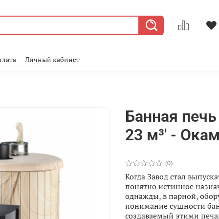
плата
Личный кабинет
Банная печь
23 м³' - Ок
(0)
Когда Завод стал выпуск
понятно истинное назнач
однажды, в парной, обор
понимание сущности бани
создаваемый этими печа