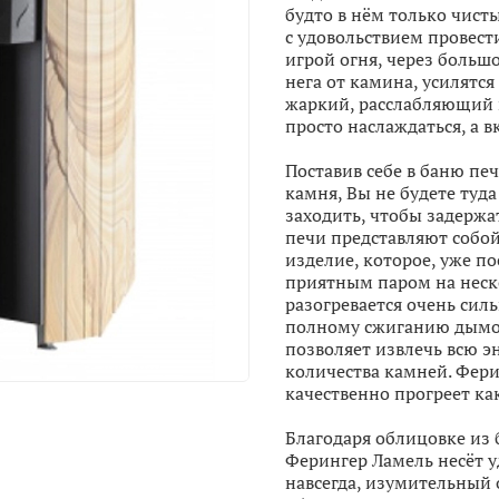
будто в нём только чист
с удовольствием провест
игрой огня, через больш
нега от камина, усилятся
жаркий, расслабляющий 
просто наслаждаться, а 
Поставив себе в баню пе
камня, Вы не будете туда
заходить, чтобы задержа
печи представляют собо
изделие, которое, уже п
приятным паром на неско
разогревается очень силь
полному сжиганию дымов
позволяет извлечь всю э
количества камней. Ферин
качественно прогреет ка
Благодаря облицовке из
Ферингер Ламель несёт у
навсегда, изумительный о