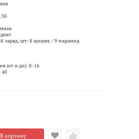
аня
130
амная
идент
 заряд, шт: 8 шишек / 9 пирамид
 (от и до): 8-16
 40
В корзину