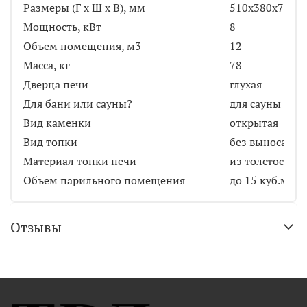
Размеры (Г х Ш х В), мм
510х380х740
Мощность, кВт
8
Объем помещения, м3
12
Масса, кг
78
Дверца печи
глухая
Для бани или сауны?
для сауны
Вид каменки
открытая
Вид топки
без выноса
Материал топки печи
из толстостен
Объем парильного помещения
до 15 куб.м
Отзывы