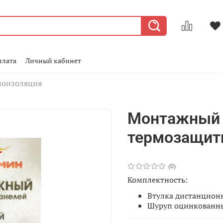
плата
Личный кабинет
моизоляция
Монтажный 
термозащит
(0)
Комплектность:
Втулка дистанционн
Шуруп оцинкованный