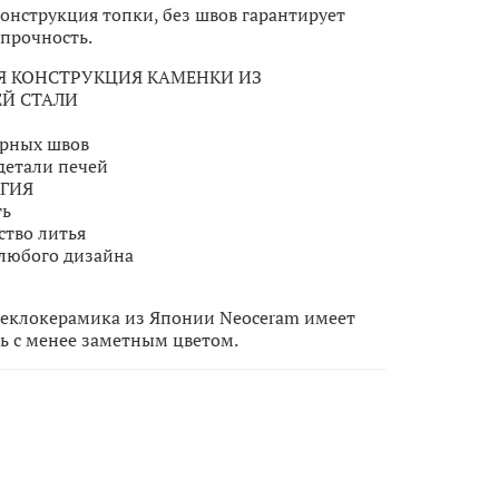
онструкция топки, без швов гарантирует
прочность.
Я КОНСТРУКЦИЯ КАМЕНКИ ИЗ
Й СТАЛИ
арных швов
детали печей
ГИЯ
ть
ство литья
любого дизайна
теклокерамика из Японии Neoceram имеет
ь с менее заметным цветом.