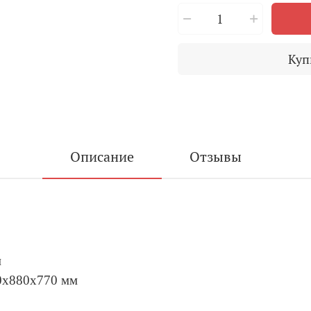
Куп
Описание
Отзывы
м
0х880х770 мм