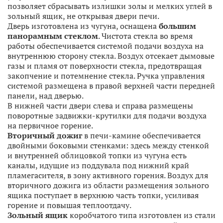
позволяет сбрасывать излишки золы и мелких углей в
зольный ящик, не открывая двери печи.
Дверь изготовлена из чугуна, оснащена
большим
панорамным стеклом
. Чистота стекла во время
работы обеспечивается системой подачи воздуха на
внутреннюю сторону стекла. Воздух отсекает дымовые
газы и пламя от поверхности стекла, предотвращая
закопчение и потемнение стекла. Ручка управления
системой размещена в правой верхней части передней
панели, над дверью.
В нижней части двери слева и справа размещены
поворотные задвижки-крутилки для подачи воздуха
на первичное горение.
Вторичный дожиг
в печи-камине обеспечивается
двойными боковыми стенками: здесь между стенкой
и внутренней облицовкой топки из чугуна есть
каналы, идущие из поддувала под нижний край
пламегасителя, в зону активного горения. Воздух для
вторичного дожига из области размещения зольного
ящика поступает в верхнюю часть топки, усиливая
горение и повышая теплоотдачу.
Зольный ящик
коробчатого типа изготовлен из стали